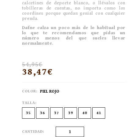
calcetines de deporte blanco, o llévalos con
tobilleras de cuentas, no importa como los
coordines porque quedan genial con cualquier
prenda.
Dafne calza un poco más de lo habitual por
lo que te recomendamos que pidas un
número menos del que sueles llevar
normalmente.
54,95€
38,47€
COLOR:
PIEL ROJO
TALLA:
35
36
37
39
40
41
CANTIDAD: