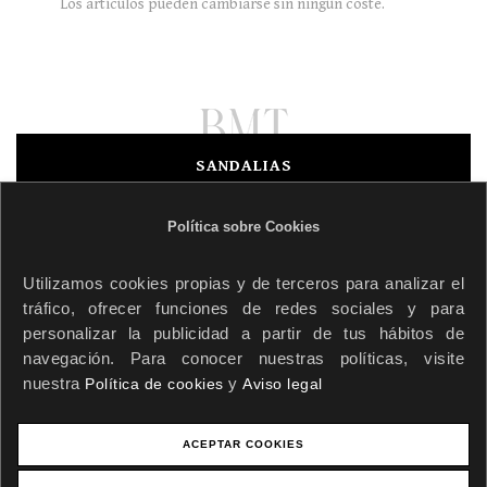
Los artículos pueden cambiarse sin ningún coste.
SANDALIAS
SNEAKERS
ZAPATOS
Política sobre Cookies
Mundo BMT
Contacto
Utilizamos cookies propias y de terceros para analizar el
Login
tráfico, ofrecer funciones de redes sociales y para
670 813 588
personalizar la publicidad a partir de tus hábitos de
navegación. Para conocer nuestras políticas, visite
670 813 588
nuestra
y
Política de cookies
Aviso legal
info@bmtcollection.com
ACEPTAR COOKIES