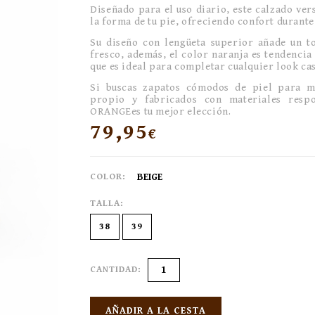
Diseñado para el uso diario, este calzado vers
la forma de tu pie, ofreciendo confort durante 
Su diseño con lengüeta superior añade un 
fresco, además, el color naranja es tendencia 
que es ideal para completar cualquier look ca
Si buscas zapatos cómodos de piel para mu
propio y fabricados con materiales resp
ORANGEes tu mejor elección.
79,95
€
COLOR:
BEIGE
TALLA:
38
39
CANTIDAD:
AÑADIR A LA CESTA