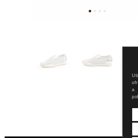
Ut
of
a 
pol