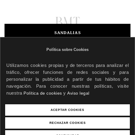
SANDALIAS
SNEAKERS
ZAPATOS
Política sobre Cookies
Mundo BMT
Contacto
Utilizamos cookies propias y de terceros para analizar el
Login
tráfico, ofrecer funciones de redes sociales y para
670 813 588
personalizar la publicidad a partir de tus hábitos de
navegación. Para conocer nuestras políticas, visite
670 813 588
nuestra
y
Política de cookies
Aviso legal
info@bmtcollection.com
ACEPTAR COOKIES
RECHAZAR COOKIES
Política de privacidad
·
Política de devoluciones
·
Condiciones Generales de venta
·
Aviso legal
·
Cookies
|